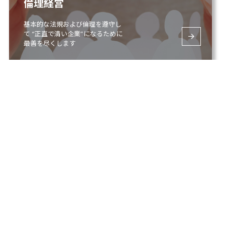
倫理経営
基本的な法規および倫理を遵守し
て “正直で清い企業”になるために
最善を尽くします
E-Catalog
工作機械の部品製造産業の先導企
業である韓盛GTとビジネス価値を
新た向上しましょう。
NOTICE &
More View