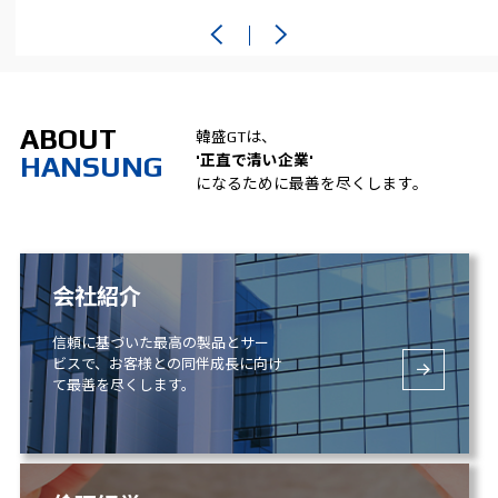
します。
ABOUT
韓盛GTは、
HANSUNG
'正直で清い企業'
になるために最善を尽くします。
会社紹介
信頼に基づいた最高の製品とサー
ビスで、お客様との同伴成長に向け
て最善を尽くします。