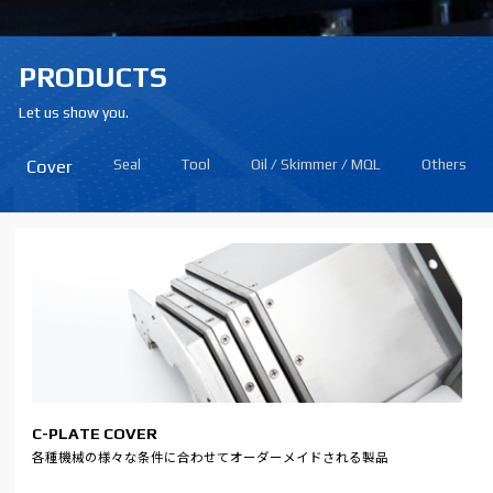
PRODUCTS
Let us show you.
Cover
Seal
Tool
Oil / Skimmer / MQL
Others
C-PLATE COVER
SEALING SOLUTION
自動旋盤ツール
CUTTING OIL
パーツコンベア
各種機械の様々な条件に合わせてオーダーメイドされる製品
Parker社は御客からの多様な要求事項を含め、最も厳格な産業標準を満
HANSUNGGTの経験！お客様のニーズ！ 高品質超硬素材！これらすべて
植物性エステルベースのオイルを使用した非塩素系の切削油と して人体
装備内部で加工を終えた部品を外に移送させるコンベア。
たせるように製造されたSealを提供致します。
を結合し、精密加工分野に最適化したターニングソリューションを提供
に無害で環境にやさしい生分解性製品です。