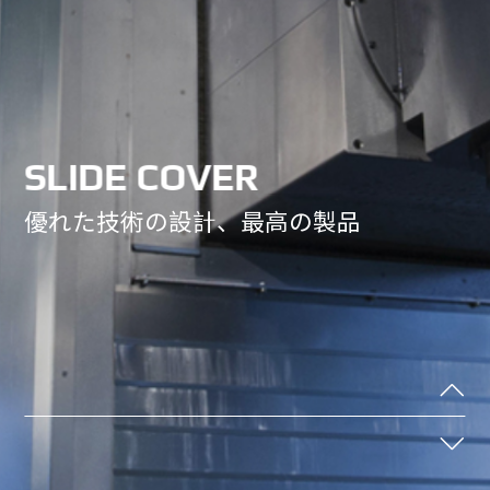
オイルスキマー
SLIDE COVER
SLIDE COVER
日本の現地ディーラーを募集します。
優れた技術の設計、最高の製品
優れた技術の設計、最高の製品